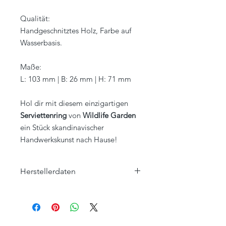
Qualität:
Handgeschnitztes Holz, Farbe auf
Wasserbasis.
Maße:
L: 103 mm | B: 26 mm | H: 71 mm
Hol dir mit diesem einzigartigen
Serviettenring
von
Wildlife Garden
ein Stück skandinavischer
Handwerkskunst nach Hause!
Herstellerdaten
Wildlife Garden AB
Ängelholmsvägen 263
SE-26942 Båstad
SCHWEDEN