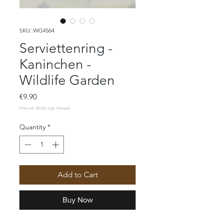
SKU: WG4564
Serviettenring -
Kaninchen -
Wildlife Garden
Price
€9.90
Quantity
*
Add to Cart
Buy Now