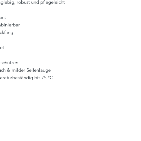
nglebig, robust und pflegeleicht
ent
mbinierbar
ickfang
et
 schützen
ch & milder Seifenlauge
eraturbeständig bis 75 °C