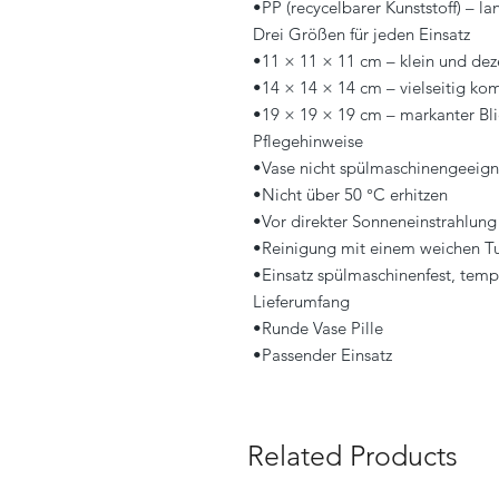
•PP (recycelbarer Kunststoff) – la
Drei Größen für jeden Einsatz
•11 × 11 × 11 cm – klein und dez
•14 × 14 × 14 cm – vielseitig ko
•19 × 19 × 19 cm – markanter Bl
Pflegehinweise
•Vase nicht spülmaschinengeeign
•Nicht über 50 °C erhitzen
•Vor direkter Sonneneinstrahlung
•Reinigung mit einem weichen Tu
•Einsatz spülmaschinenfest, temp
Lieferumfang
•Runde Vase Pille
•Passender Einsatz
Related Products