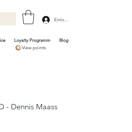
Einloggen
ice
Loyalty Programm
Blog
View points
D - Dennis Maass