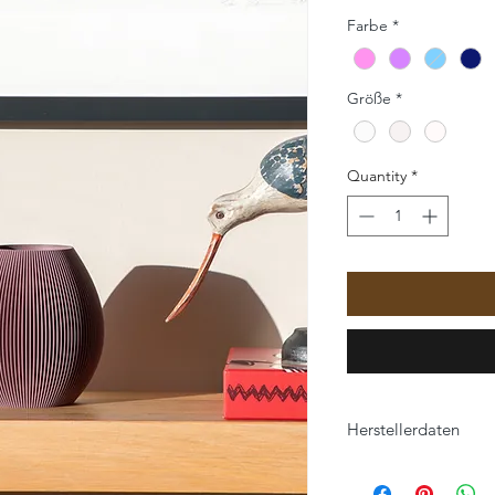
Farbe
*
Größe
*
Quantity
*
Herstellerdaten