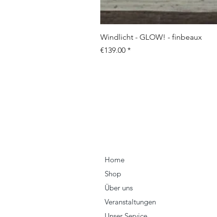
Windlicht - GLOW! - finbeaux
Price
€139.00
Home
Shop
Über uns
Veranstaltungen
Unser Service