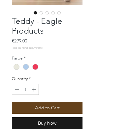
Teddy - Eagle
Products
Price
€299.00
Farbe
*
Quantity
*
Add to Cart
Buy Now