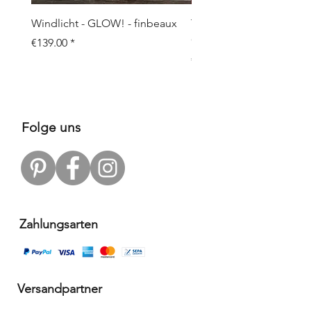
Windlicht - GLOW! - finbeaux
Topf/Vase - GRAFFIO M -
Objects
Price
€139.00
Price
€109.00
Folge uns
Zahlungsarten
Versandpartner