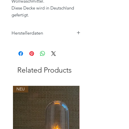
Wollwaschmittel.
Diese Decke wird in Deutschland
gefertigt.
Herstellerdaten
Eagle Products Textil GmbH
Orleansstraße 16
95028 Hof
info@eagle-products.de
Related Products
NEU
NEU