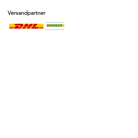
Versandpartner
Alle Infos
Häufige Fragen FAQ
Widerrufsbelehrung / Rückgabe
Datenschutzerklärung
Allgemeine Geschäftsbedingungen
Liefer- & Versandinformationen, Click&Collect