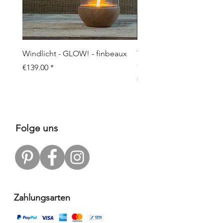
Windlicht - GLOW! - finbeaux
Topf/Vase - GRAFFIO M -
Objects
Price
€139.00
Price
€109.00
Folge uns
Zahlungsarten