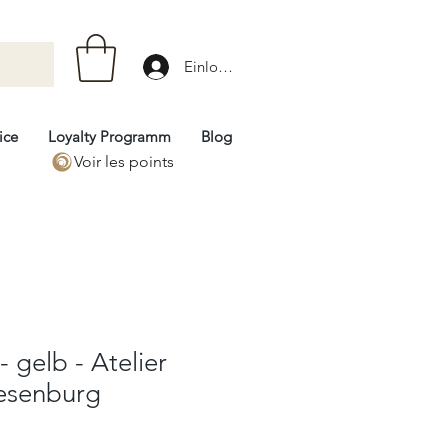
Einloggen
ice
Loyalty Programm
Blog
Voir les points
 gelb - Atelier
esenburg
rix