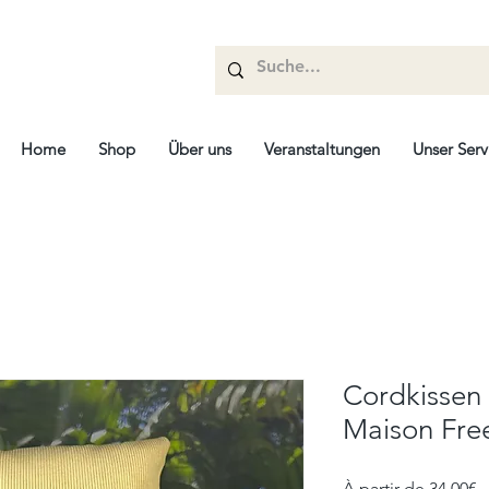
Home
Shop
Über uns
Veranstaltungen
Unser Serv
Cordkissen -
Maison Fre
P
À partir de
34,00€