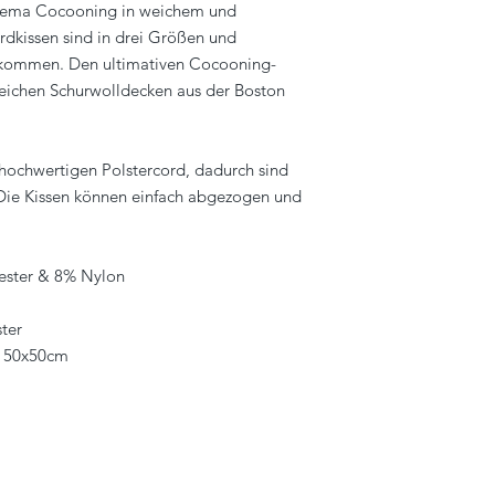
dthema Cocooning in weichem und
dkissen sind in drei Größen und
ekommen. Den ultimativen Cocooning-
weichen Schurwolldecken aus der Boston
 hochwertigen Polstercord, dadurch sind
 Die Kissen können einfach abgezogen und
ester & 8% Nylon
ster
r 50x50cm