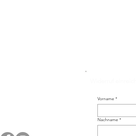
Widerruf einreic
Vorname
*
Nachname
*