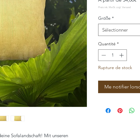
p
Größe
*
Sélectionner
Quantité
*
Rupture de stock
Me notifier lors
deine Sofalandschaft! Mit unseren