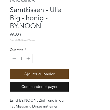
SKU : 02-0001-02-9L
Samtkissen - Ulla
Big - honig -
BY.NOON
Prix
99,00 €
Quantité
*
Ajouter au panier
Commander et payer
Es ist BY.NOONs Ziel - und in der
Tat Mission -, Dinge mit einem