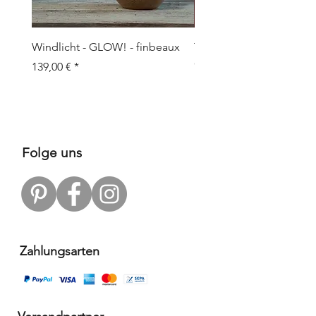
Windlicht - GLOW! - finbeaux
Topf/Vase - GRAFFIO M -
Objects
Prix
139,00 €
Prix
109,00 €
Folge uns
Zahlungsarten