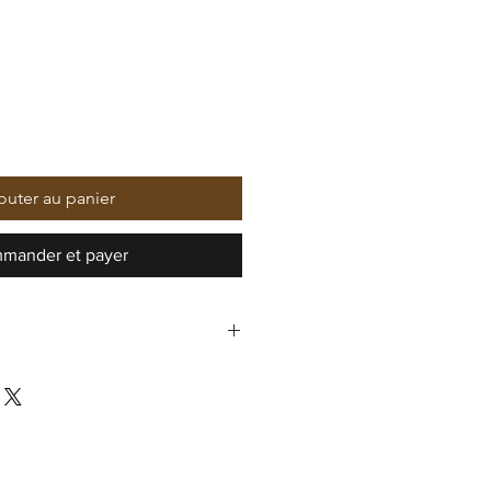
outer au panier
mander et payer
Louisendorf
om
om