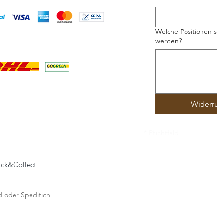
Welche Positionen s
werden?
Widerr
* Pflichtfeld
lick&Collect
and oder Spedition