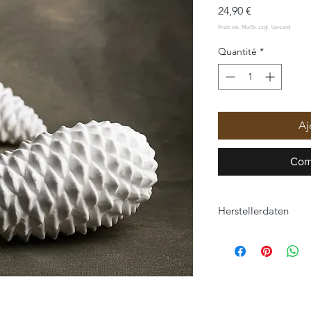
Prix
24,90 €
Quantité
*
Aj
Com
Herstellerdaten
Klatt Objects GmbH
Hauptstraße 57
47551 Bedburg-Hau, 
www.klatt-objects.c
info@klatt-objects.c