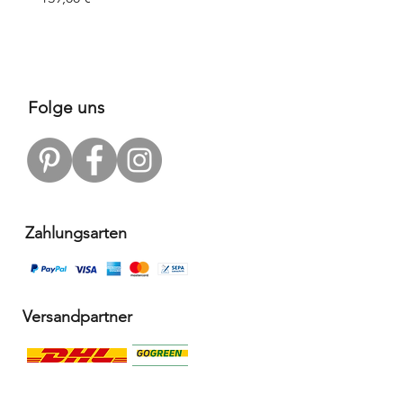
Prix
109,00 €
Folge uns
Zahlungsarten
Versandpartner