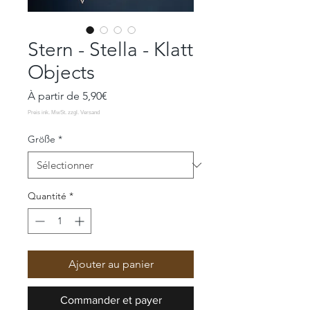
Stern - Stella - Klatt
Objects
Prix
À partir de
5,90€
promotionnel
Größe
*
Quantité
*
Ajouter au panier
Commander et payer