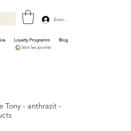
Einloggen
ice
Loyalty Programm
Blog
Voir les points
 Tony - anthrazit -
ucts