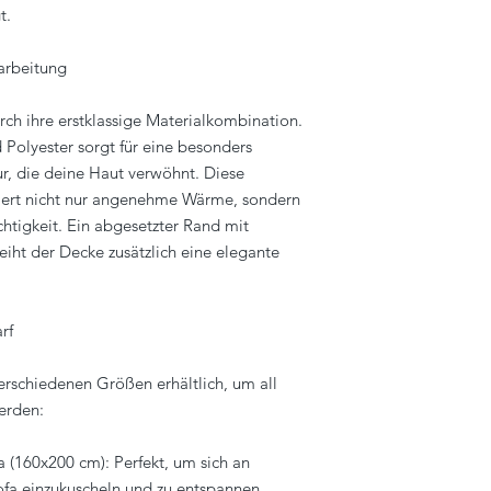
t.
arbeitung
rch ihre erstklassige Materialkombination.
Polyester sorgt für eine besonders
, die deine Haut verwöhnt. Diese
iert nicht nur angenehme Wärme, sondern
htigkeit. Ein abgesetzter Rand mit
leiht der Decke zusätzlich eine elegante
rf
verschiedenen Größen erhältlich, um all
erden:
a (160x200 cm): Perfekt, um sich an
a einzukuscheln und zu entspannen.