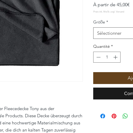
P
À partir de
45,00€
p
Größe
*
Sélectionner
Quantité
*
Aj
Com
er Fleecedecke Tony aus der
le Products. Diese Decke überzeugt durch
nd eine hochwertige Materialmischung aus
 die dich an kalten Tagen zuverlässig