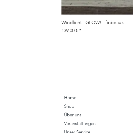
Windlicht - GLOW! - finbeaux
Prix
139,00 €
Home
Shop
Über uns
Veranstaltungen
Unser Service