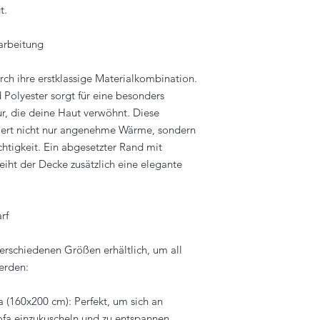
t.
arbeitung
rch ihre erstklassige Materialkombination.
Polyester sorgt für eine besonders
, die deine Haut verwöhnt. Diese
iert nicht nur angenehme Wärme, sondern
htigkeit. Ein abgesetzter Rand mit
leiht der Decke zusätzlich eine elegante
rf
verschiedenen Größen erhältlich, um all
erden:
a (160x200 cm): Perfekt, um sich an
a einzukuscheln und zu entspannen.