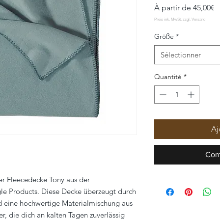
P
À partir de
45,00€
p
Größe
*
Sélectionner
Quantité
*
Aj
Com
er Fleecedecke Tony aus der
le Products. Diese Decke überzeugt durch
nd eine hochwertige Materialmischung aus
 die dich an kalten Tagen zuverlässig