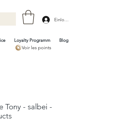
Einloggen
ice
Loyalty Programm
Blog
Voir les points
 Tony - salbei -
ucts