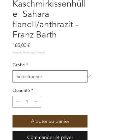
Kaschmirkissenhüll
e- Sahara -
flanell/anthrazit -
Franz Barth
Prix
185,00 €
Größe
*
Quantité
*
Ajouter au panier
Commander et payer