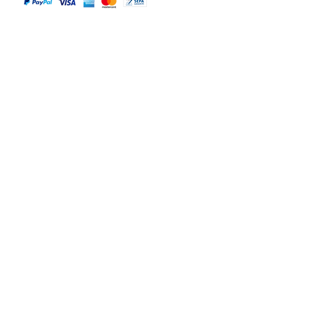
Versandpartner
Alle Infos
Häufige Fragen FAQ
Widerrufsbelehrung / Rückgabe
Datenschutzerklärung
Allgemeine Geschäftsbedingungen
Liefer- & Versandinformationen, Click&Collect