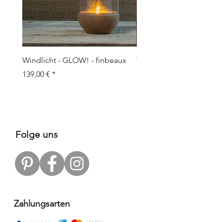
Windlicht - GLOW! - finbeaux
Topf/Vase - GRAFFIO M -
Objects
Prix
139,00 €
Prix
109,00 €
Folge uns
Zahlungsarten