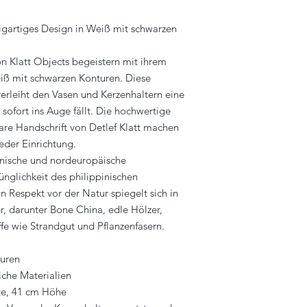
zigartiges Design in Weiß mit schwarzen
on Klatt Objects begeistern mit ihrem
ß mit schwarzen Konturen. Diese
erleiht den Vasen und Kerzenhaltern eine
sofort ins Auge fällt. Die hochwertige
re Handschrift von Detlef Klatt machen
eder Einrichtung.
panische und nordeuropäische
ünglichkeit des philippinischen
 Respekt vor der Natur spiegelt sich in
r, darunter Bone China, edle Hölzer,
fe wie Strandgut und Pflanzenfasern.
turen
iche Materialien
te, 41 cm Höhe