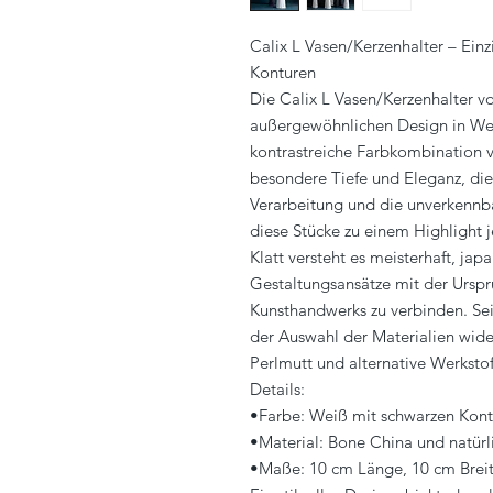
Calix L Vasen/Kerzenhalter – Ein
Konturen
Die Calix L Vasen/Kerzenhalter v
außergewöhnlichen Design in Wei
kontrastreiche Farbkombination v
besondere Tiefe und Eleganz, die 
Verarbeitung und die unverkennba
diese Stücke zu einem Highlight j
Klatt versteht es meisterhaft, ja
Gestaltungsansätze mit der Urspr
Kunsthandwerks zu verbinden. Sein
der Auswahl der Materialien wide
Perlmutt und alternative Werkstof
Details:
•Farbe: Weiß mit schwarzen Kon
•Material: Bone China und natürl
•Maße: 10 cm Länge, 10 cm Brei