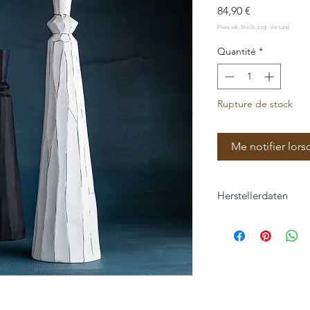
Prix
84,90 €
Quantité
*
Rupture de stock
Me notifier lors
Herstellerdaten
Klatt Objects GmbH
Hauptstraße 57
47551 Bedburg-Hau, 
www.klatt-objects.c
info@klatt-objects.c