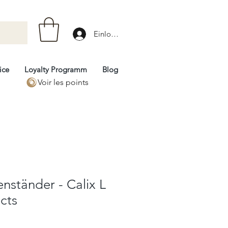
Einloggen
ice
Loyalty Programm
Blog
Voir les points
enständer - Calix L
ects