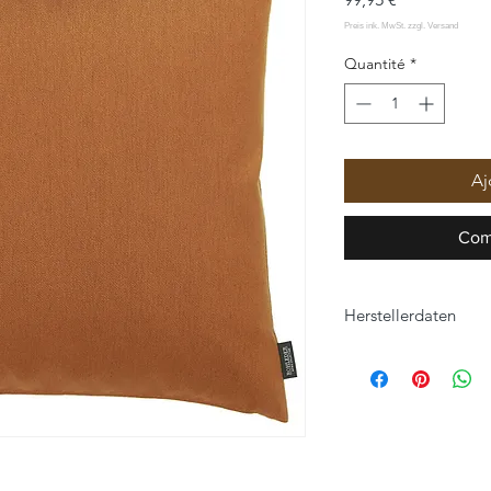
Quantité
*
Aj
Com
Herstellerdaten
ROHLEDER HOME C
Hofer Straße 25
95176 Konradsreuth
home-collection@roh