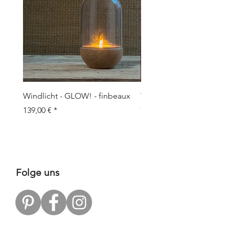
Windlicht - GLOW! - finbeaux
Topf/Vase - GRAFFIO M -
Objects
Prix
139,00 €
Prix
109,00 €
Folge uns