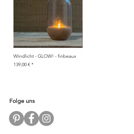
Windlicht - GLOW! - finbeaux
Topf/Vase - GRAFFIO M -
Objects
Prix
139,00 €
Prix
109,00 €
Folge uns