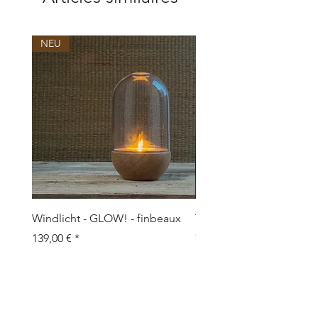
NEU
NEU
Windlicht - GLOW! - finbeaux
Topf/Vase - GRAFFIO M -
Objects
Prix
139,00 €
Prix
109,00 €