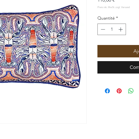
Quantité
*
Aj
Com