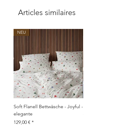
Articles similaires
NEU
NEU
Soft Flanell Bettwäsche - Joyful -
Soft Flanell Bettwäsche 
elegante
elegante
Prix
Prix
129,00 €
129,00 €