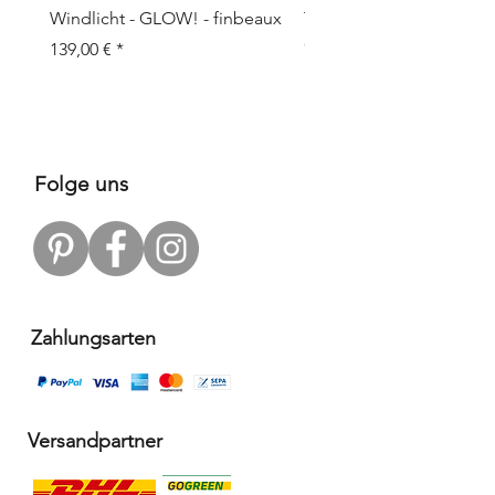
Windlicht - GLOW! - finbeaux
Topf/Vase - GRAFFIO M -
Objects
Prix
139,00 €
Prix
109,00 €
Folge uns
Zahlungsarten
Versandpartner