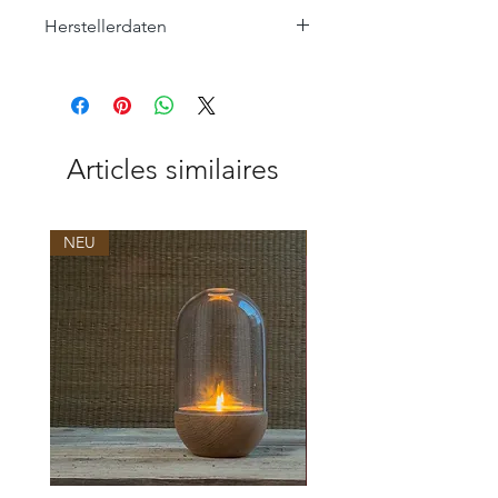
Herstellerdaten
ROHLEDER HOME COLLECTION
Hofer Straße 25
95176 Konradsreuth
home-collection@rohleder.com
Articles similaires
NEU
NEU