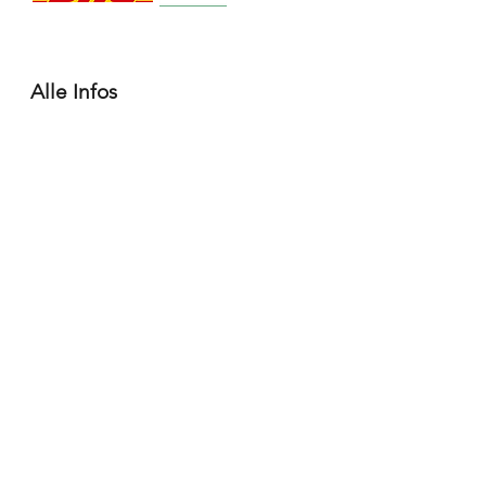
Alle Infos
Häufige Fragen FAQ
Widerrufsbelehrung / Rückgabe
Datenschutzerklärung
Allgemeine Geschäftsbedingungen
Liefer- & Versandinformationen, Click&Collect
Impressum