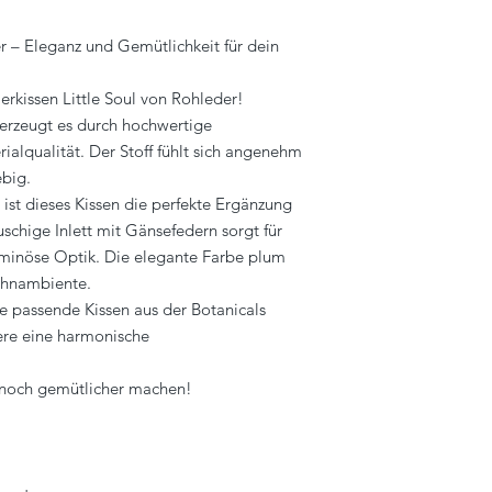
er – Eleganz und Gemütlichkeit für dein
ierkissen Little Soul von Rohleder!
erzeugt es durch hochwertige
ialqualität. Der Stoff fühlt sich angenehm
ebig.
ist dieses Kissen die perfekte Ergänzung
auschige Inlett mit Gänsefedern sorgt für
uminöse Optik. Die elegante Farbe plum
ohnambiente.
e passende Kissen aus der Botanicals
ere eine harmonische
e noch gemütlicher machen!