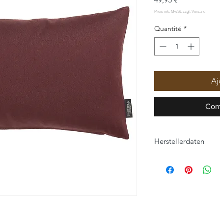
Quantité
*
Aj
Com
Herstellerdaten
ROHLEDER HOME C
Hofer Straße 25
95176 Konradsreuth
home-collection@roh