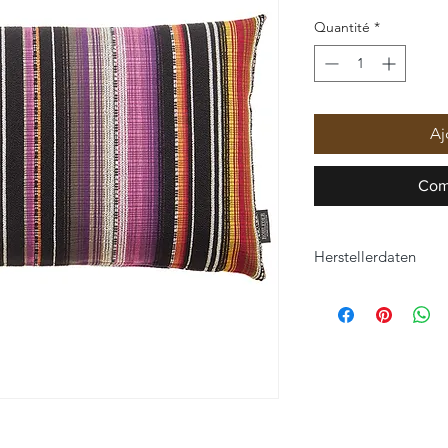
Quantité
*
Aj
Com
Herstellerdaten
ROHLEDER HOME C
Hofer Straße 25
95176 Konradsreuth
home-collection@roh