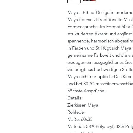
Maya – Ethno-Design in moderner
Maya übersetzt traditionelle Must
Formensprache. Im Format 60 × 35
strukturierten Akzent und ergänzt
spannende, harmonisch abgestim
In Farben und Stil fügt sich Maya 
gemeinsame Farbwelt und die vielf
erzeugen ein ausgeglichenes Gesa
Gefertigt aus hochwertigen Stoff
Maya nicht nur optisch: Das Kissen 
und bei 30 °C maschinenwaschbar 
höchste Ansprüche.
Details
Zierkissen Maya
Rohleder
Maße: 60x35
Material: 58% Polyacryl, 42% Pol