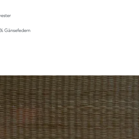
yester
15% Gänsefedern