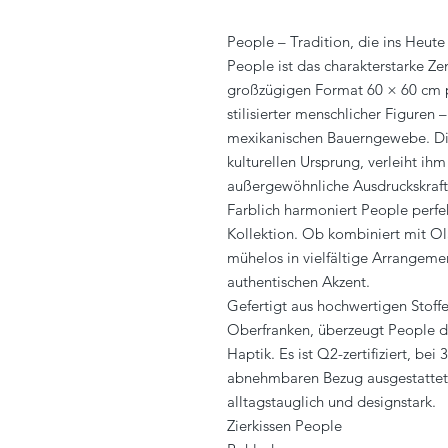
People – Tradition, die ins Heute 
People ist das charakterstarke Z
großzügigen Format 60 × 60 cm pr
stilisierter menschlicher Figuren 
mexikanischen Bauerngewebe. Di
kulturellen Ursprung, verleiht ih
außergewöhnliche Ausdruckskraft
Farblich harmoniert People perfe
Kollektion. Ob kombiniert mit Ol
mühelos in vielfältige Arrangemen
authentischen Akzent.
Gefertigt aus hochwertigen Stoff
Oberfranken, überzeugt People 
Haptik. Es ist Q2-zertifiziert, b
abnehmbaren Bezug ausgestattet. 
alltagstauglich und designstark.
Zierkissen People