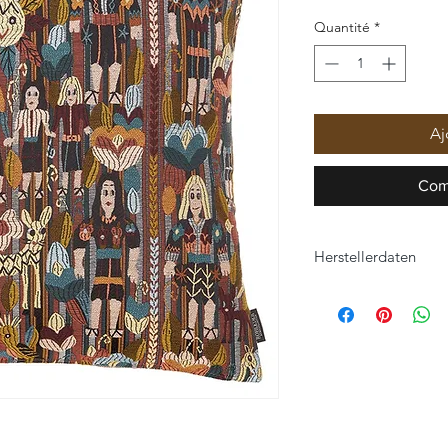
Quantité
*
Aj
Com
Herstellerdaten
ROHLEDER HOME C
Hofer Straße 25
95176 Konradsreuth
home-collection@roh