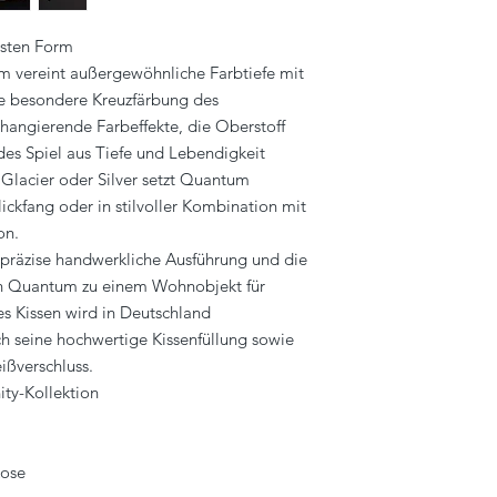
lsten Form
m vereint außergewöhnliche Farbtiefe mit
ie besondere Kreuzfärbung des
hangierende Farbeffekte, die Oberstoff
des Spiel aus Tiefe und Lebendigkeit
 Glacier oder Silver setzt Quantum
lickfang oder in stilvoller Kombination mit
on.
e präzise handwerkliche Ausführung und die
en Quantum zu einem Wohnobjekt für
es Kissen wird in Deutschland
h seine hochwertige Kissenfüllung sowie
ßverschluss.
ity-Kollektion
kose