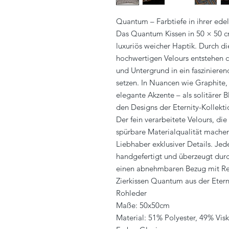
Quantum – Farbtiefe in ihrer ede
Das Quantum Kissen in 50 × 50 c
luxuriös weicher Haptik. Durch d
hochwertigen Velours entstehen c
und Untergrund in ein faszinieren
setzen. In Nuancen wie Graphite,
elegante Akzente – als solitärer B
den Designs der Eternity-Kollekti
Der fein verarbeitete Velours, di
spürbare Materialqualität mach
Liebhaber exklusiver Details. Jed
handgefertigt und überzeugt durc
einen abnehmbaren Bezug mit Rei
Zierkissen Quantum aus der Etern
Rohleder
Maße: 50x50cm
Material: 51% Polyester, 49% Vis