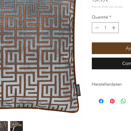
Quantité
*
Aj
Com
Herstellerdaten
ROHLEDER HOME C
Hofer Straße 25
95176 Konradsreuth
home-collection@roh