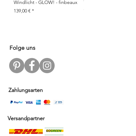
Windlicht - GLOW! - finbeaux
Topf/Vase - GRAFFIO M -
Objects
Prix
139,00 €
Prix
109,00 €
Folge uns
Zahlungsarten
Versandpartner