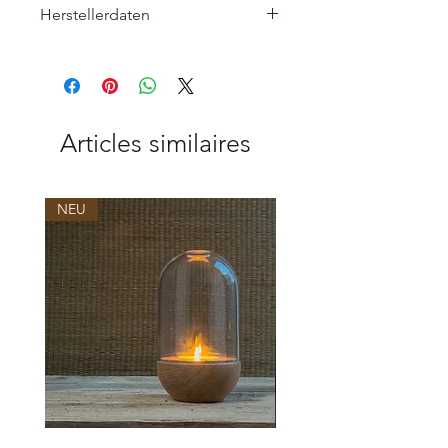
Herstellerdaten
ROHLEDER HOME COLLECTION
Hofer Straße 25
95176 Konradsreuth
home-collection@rohleder.com
Articles similaires
NEU
NEU