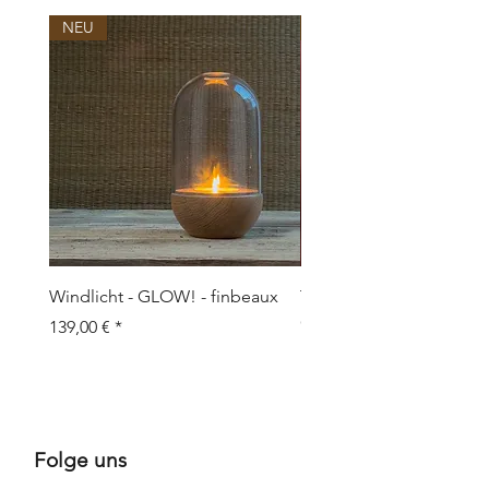
NEU
NEU
Windlicht - GLOW! - finbeaux
Topf/Vase - GRAFFIO M -
Objects
Prix
139,00 €
Prix
109,00 €
Folge uns