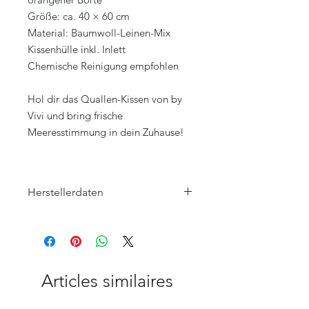
Größe: ca. 40 × 60 cm
Material: Baumwoll-Leinen-Mix
Kissenhülle inkl. Inlett
Chemische Reinigung empfohlen
Hol dir das Quallen-Kissen von by
Vivi und bring frische
Meeresstimmung in dein Zuhause!
Herstellerdaten
by Vivi.
Leonhardsweg 4
82008 Unterhaching Deutschland
info@by-vivi.de
www.by-vivi.de
Articles similaires