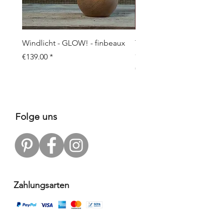
Windlicht - GLOW! - finbeaux
Topf/Vase - GRAFFIO M -
Objects
Price
€139.00
Price
€109.00
Folge uns
Zahlungsarten