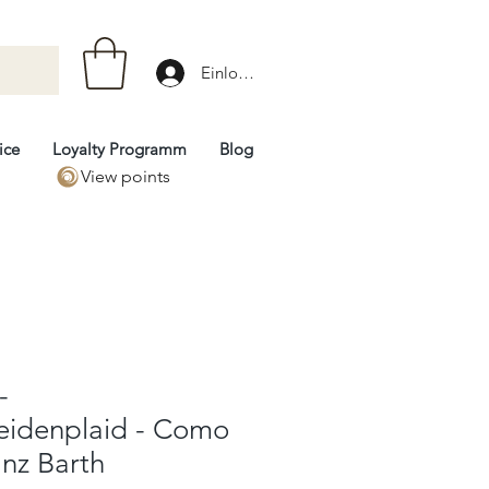
Einloggen
ice
Loyalty Programm
Blog
View points
-
eidenplaid - Como
anz Barth