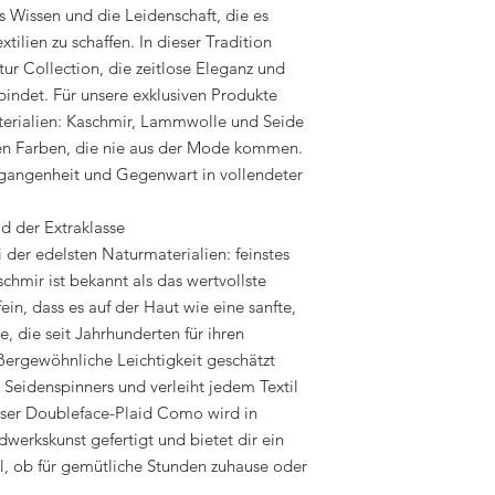
 Wissen und die Leidenschaft, die es
ilien zu schaffen. In dieser Tradition
ur Collection, die zeitlose Eleganz und
bindet. Für unsere exklusiven Produkte
terialien: Kaschmir, Lammwolle und Seide
ten Farben, die nie aus der Mode kommen.
rgangenheit und Gegenwart in vollendeter
id der Extraklasse
i der edelsten Naturmaterialien: feinstes
chmir ist bekannt als das wertvollste
ein, dass es auf der Haut wie eine sanfte,
die seit Jahrhunderten für ihren
ergewöhnliche Leichtigkeit geschätzt
Seidenspinners und verleiht jedem Textil
nser Doubleface-Plaid Como wird in
dwerkskunst gefertigt und bietet dir ein
al, ob für gemütliche Stunden zuhause oder