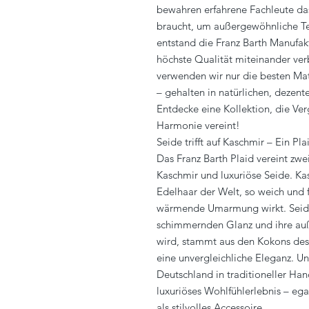
bewahren erfahrene Fachleute das
braucht, um außergewöhnliche Text
entstand die Franz Barth Manufakt
höchste Qualität miteinander ver
verwenden wir nur die besten Ma
– gehalten in natürlichen, dezen
Entdecke eine Kollektion, die Ve
Harmonie vereint!
Seide trifft auf Kaschmir – Ein Pla
Das Franz Barth Plaid vereint zwe
Kaschmir und luxuriöse Seide. Kas
Edelhaar der Welt, so weich und f
wärmende Umarmung wirkt. Seide, 
schimmernden Glanz und ihre auß
wird, stammt aus den Kokons des 
eine unvergleichliche Eleganz. U
Deutschland in traditioneller Han
luxuriöses Wohlfühlerlebnis – eg
als stilvolles Accessoire.