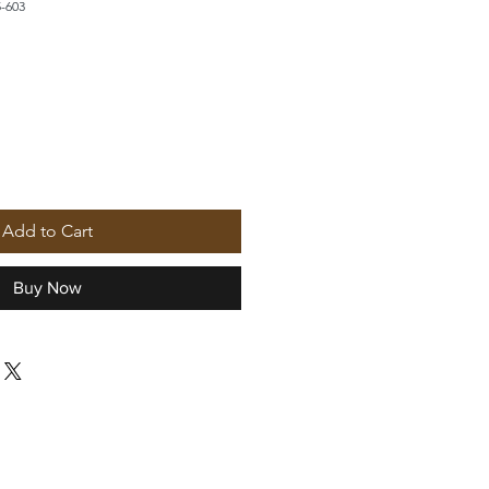
-603
Add to Cart
Buy Now