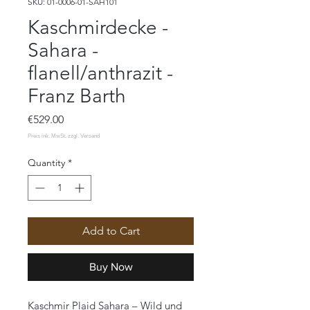
SKU: 01-0006-01-SAH101
Kaschmirdecke -
Sahara -
flanell/anthrazit -
Franz Barth
Price
€529.00
Quantity
*
Add to Cart
Buy Now
Kaschmir Plaid Sahara – Wild und