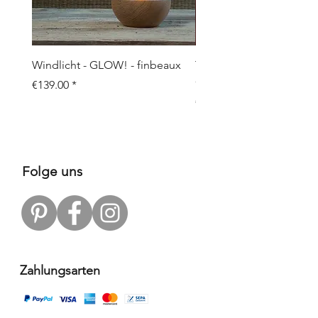
Windlicht - GLOW! - finbeaux
Topf/Vase - GRAFFIO M -
Objects
Price
€139.00
Price
€109.00
Folge uns
Zahlungsarten