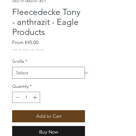
SKU: 01-0002-01-3071
Fleecedecke Tony
- anthrazit - Eagle
Products
Sale
From
€45.00
Price
Größe
*
Quantity
*
Add to Cart
Buy Now