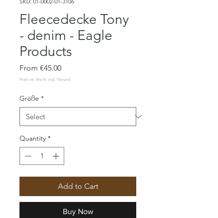
SKU: 01-0002-01-3106
Fleecedecke Tony
- denim - Eagle
Products
Sale
From
€45.00
Price
Größe
*
Quantity
*
Add to Cart
Buy Now