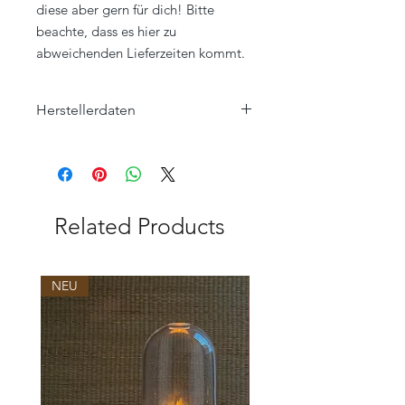
diese aber gern für dich! Bitte
beachte, dass es hier zu
abweichenden Lieferzeiten kommt.
Herstellerdaten
Eagle Products Textil GmbH
Orleansstraße 16
95028 Hof
info@eagle-products.de
Related Products
NEU
NEU