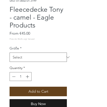
SKU: 01-0002-01-3199
Fleecedecke Tony
- camel - Eagle
Products
Sale
From
€45.00
Price
Größe
*
Quantity
*
Add to Cart
Buy Now