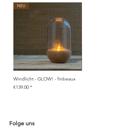
E-Mail: info@dutz.nl
NEU
NEU
Windlicht - GLOW! - finbeaux
Topf/Vase - GRAFFIO M -
Objects
Price
€139.00
Price
€109.00
Folge uns