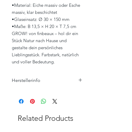
•Material: Eiche massiv oder Esche
massiv, klar beschichtet
•Glaseinsatz: Ø 30 × 150 mm
•Maße: B 13,5 × H 20 × T 7,5 cm
GROW! von finbeaux – hol dir ein
Stück Natur nach Hause und
gestalte dein persönliches
Lieblingsstück. Farbstark, natürlich
und voller Bedeutung.
Herstellerinfo
Nethroma BV
Postanschrift:
Eckertstraat 33
8263 CB Kampen
Niederlande
Related Products
Kontakt:
Telefon: (+31) 38 3333105