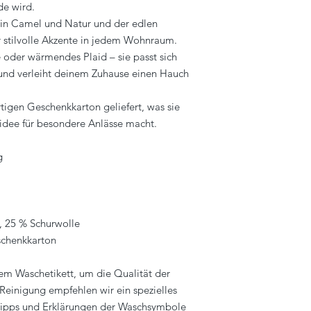
de wird.
 in Camel und Natur und der edlen
ür stilvolle Akzente in jedem Wohnraum.
oder wärmendes Plaid – sie passt sich
 und verleiht deinem Zuhause einen Hauch
igen Geschenkkarton geliefert, was sie
idee für besondere Anlässe macht.
g
r, 25 % Schurwolle
schenkkarton
em Waschetikett, um die Qualität der
 Reinigung empfehlen wir ein spezielles
tipps und Erklärungen der Waschsymbole