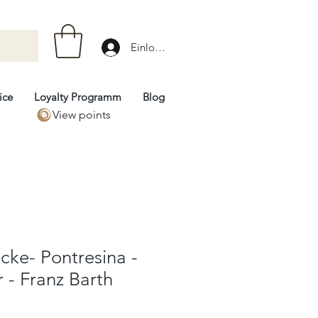
Einloggen
ice
Loyalty Programm
Blog
View points
ke- Pontresina -
 - Franz Barth