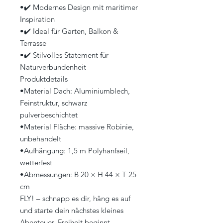
•✔️ Modernes Design mit maritimer
Inspiration
•✔️ Ideal für Garten, Balkon &
Terrasse
•✔️ Stilvolles Statement für
Naturverbundenheit
Produktdetails
•Material Dach: Aluminiumblech,
Feinstruktur, schwarz
pulverbeschichtet
•Material Fläche: massive Robinie,
unbehandelt
•Aufhängung: 1,5 m Polyhanfseil,
wetterfest
•Abmessungen: B 20 × H 44 × T 25
cm
FLY! – schnapp es dir, häng es auf
und starte dein nächstes kleines
Abenteuer. Freiheit beginnt