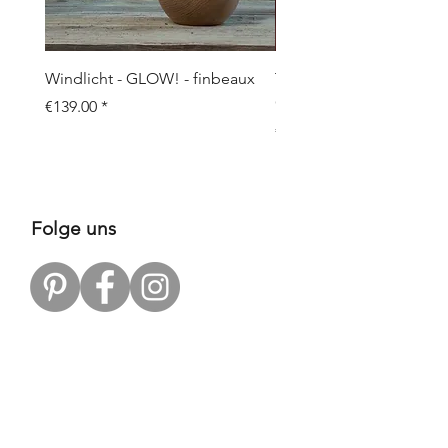
Windlicht - GLOW! - finbeaux
Topf/Vase - GRAFFIO M -
Objects
Price
€139.00
Price
€109.00
Folge uns
Zahlungsarten