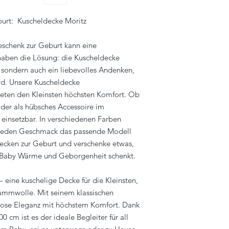
info@eagle-products
urt: Kuscheldecke Moritz
schenk zur Geburt kann eine
haben die Lösung: die Kuscheldecke
h, sondern auch ein liebevolles Andenken,
ird. Unsere Kuscheldecke
ieten den Kleinsten höchsten Komfort. Ob
oder als hübsches Accessoire im
g einsetzbar. In verschiedenen Farben
für jeden Geschmack das passende Modell
ecken zur Geburt und verschenke etwas,
Baby Wärme und Geborgenheit schenkt.
– eine kuschelige Decke für die Kleinsten,
Lammwolle. Mit seinem klassischen
tlose Eleganz mit höchstem Komfort. Dank
 cm ist es der ideale Begleiter für all