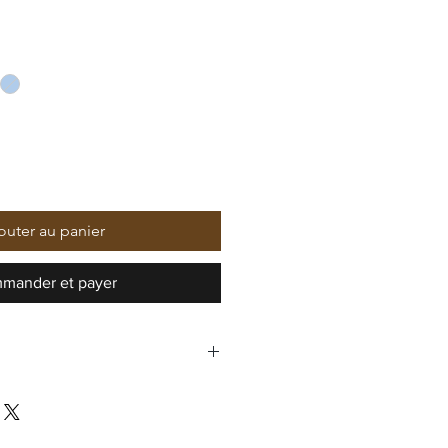
outer au panier
mander et payer
il GmbH