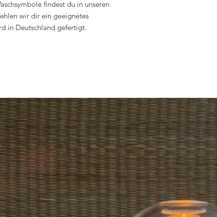
aschsymbole findest du in unseren
ehlen wir dir ein geeignetes
d in Deutschland gefertigt.