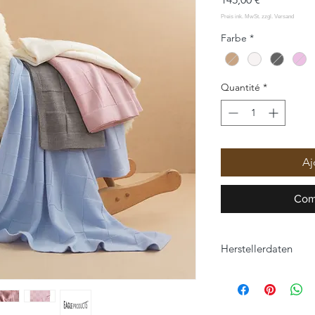
Farbe
*
Quantité
*
Aj
Com
Herstellerdaten
Eagle Products Text
Orleansstraße 16
95028 Hof