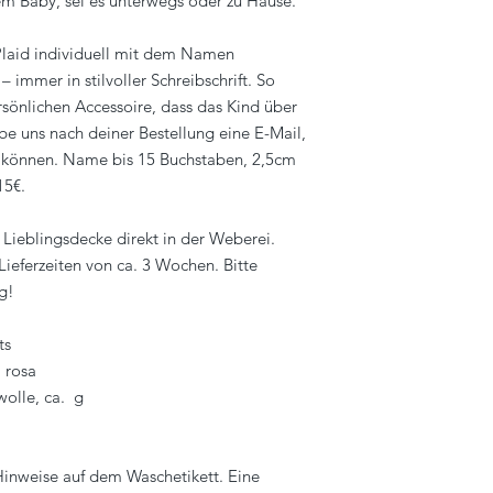
 Baby, sei es unterwegs oder zu Hause.
Plaid individuell mit dem Namen
– immer in stilvoller Schreibschrift. So
sönlichen Accessoire, dass das Kind über
ibe uns nach deiner Bestellung eine E-Mail,
n können. Name bis 15 Buchstaben, 2,5cm
 15€.
 Lieblingsdecke direkt in der Weberei.
eferzeiten von ca. 3 Wochen. Bitte
g!
ts
 rosa
olle, ca. g
 Hinweise auf dem Waschetikett. Eine