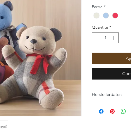
Farbe
*
Quantité
*
Aj
Com
Herstellerdaten
Eagle Products Text
Orleansstraße 16
95028 Hof
info@eagle-products