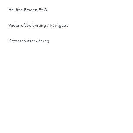
Häufige Fragen FAQ
Widerrufsbelehrung / Rückgabe
Datenschutzerklärung
Allgemeine Geschäftsbedingungen
Liefer- & Versandinformationen, Click&Collect
Impressum
* alle Preise ink. MwSt. , zzgl. Versand oder
Spedition