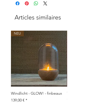
Articles similaires
NEU
NEU
Windlicht - GLOW! - finbeaux
Topf/Vase - GRAFFIO M -
Objects
Prix
139,00 €
Prix
109,00 €