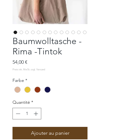
Baumwolltasche -
Rima -Tintok
Prix
54,00 €
Farbe
*
Quantité
*
Ajouter au panier