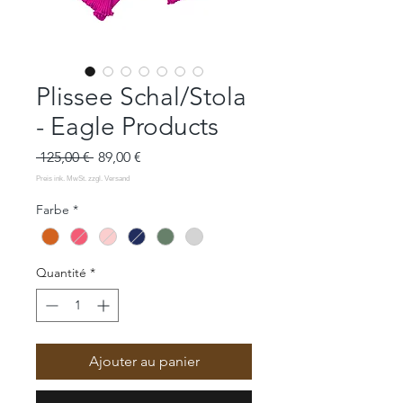
Plissee Schal/Stola
- Eagle Products
Prix
Prix
 125,00 € 
89,00 €
original
promotionnel
Farbe
*
Quantité
*
Ajouter au panier