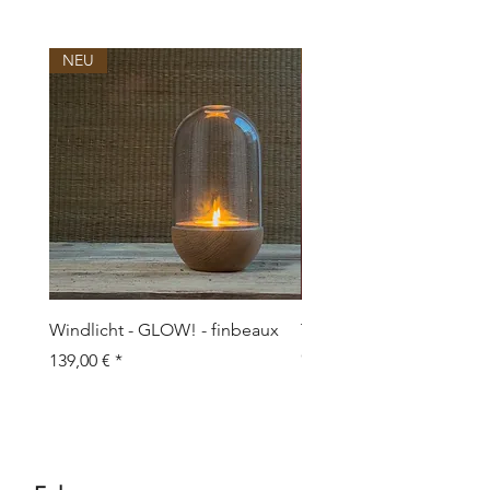
NEU
NEU
Windlicht - GLOW! - finbeaux
Topf/Vase - GRAFFIO M -
Objects
Prix
139,00 €
Prix
109,00 €