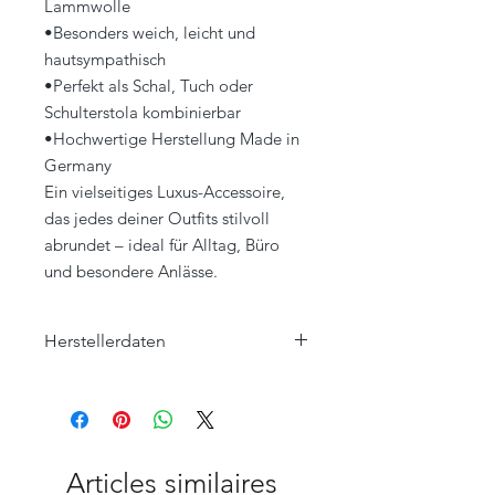
Lammwolle
•Besonders weich, leicht und
hautsympathisch
•Perfekt als Schal, Tuch oder
Schulterstola kombinierbar
•Hochwertige Herstellung Made in
Germany
Ein vielseitiges Luxus-Accessoire,
das jedes deiner Outfits stilvoll
abrundet – ideal für Alltag, Büro
und besondere Anlässe.
Herstellerdaten
Eagle Products Textil GmbH
Orleansstraße 16
95028 Hof
info@eagle-products.de
Articles similaires