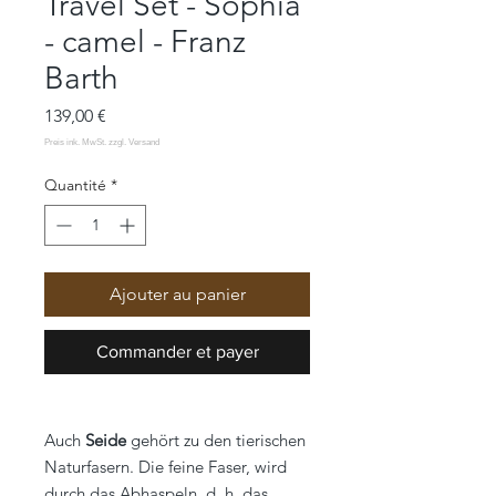
Travel Set - Sophia
- camel - Franz
Barth
Prix
139,00 €
Quantité
*
Ajouter au panier
Commander et payer
Auch
Seide
gehört zu den tierischen
Naturfasern. Die feine Faser, wird
durch das Abhaspeln, d. h. das