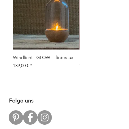
Windlicht - GLOW! - finbeaux
Topf/Vase - GRAFFIO M -
Objects
Prix
139,00 €
Prix
109,00 €
Folge uns