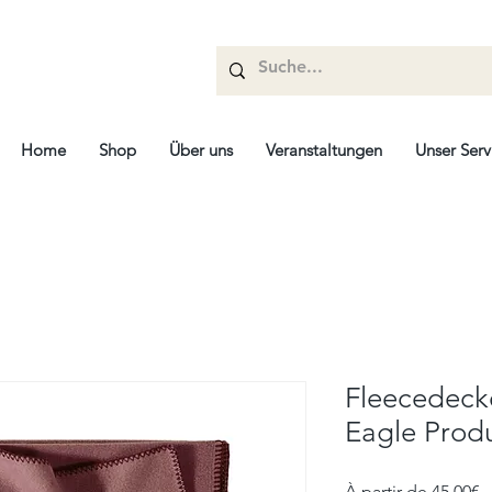
Home
Shop
Über uns
Veranstaltungen
Unser Serv
Fleecedecke
Eagle Prod
P
À partir de
45,00€