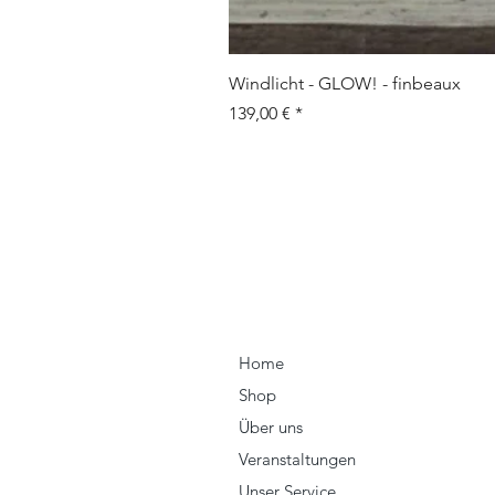
Windlicht - GLOW! - finbeaux
Prix
139,00 €
Home
Shop
Über uns
Veranstaltungen
Unser Service