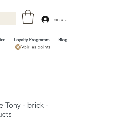
Einloggen
ice
Loyalty Programm
Blog
Voir les points
 Tony - brick -
ucts
rix