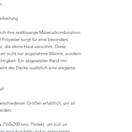
t.
arbeitung
rch ihre erstklassige Materialkombination.
Polyester sorgt für eine besonders
, die deine Haut verwöhnt. Diese
iert nicht nur angenehme Wärme, sondern
htigkeit. Ein abgesetzter Rand mit
leiht der Decke zusätzlich eine elegante
rf
verschiedenen Größen erhältlich, um all
erden:
a (160x200 cm): Perfekt, um sich an
a einzukuscheln und zu entspannen.