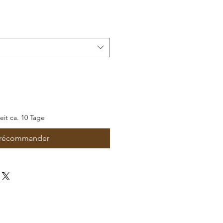
romotionnel
zeit ca. 10 Tage
récommander