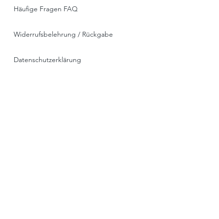
Häufige Fragen FAQ
Widerrufsbelehrung / Rückgabe
Datenschutzerklärung
Allgemeine Geschäftsbedingungen
Liefer- & Versandinformationen, Click&Collect
Impressum
* alle Preise ink. MwSt. , zzgl. Versand oder
Spedition