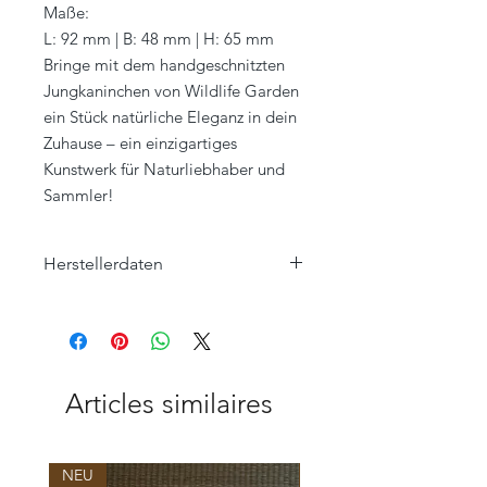
Maße:
L: 92 mm | B: 48 mm | H: 65 mm
Bringe mit dem handgeschnitzten
Jungkaninchen von Wildlife Garden
ein Stück natürliche Eleganz in dein
Zuhause – ein einzigartiges
Kunstwerk für Naturliebhaber und
Sammler!
Herstellerdaten
Wildlife Garden AB
Ängelholmsvägen 263
SE-26942 Båstad
SCHWEDEN
info@wildlifegarden.se
Articles similaires
+46 (0) 431- 768 00
NEU
NEU