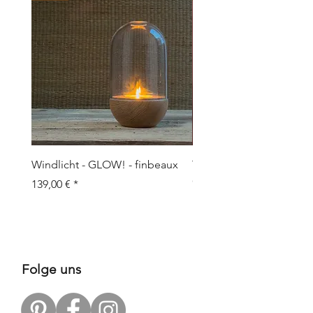
Windlicht - GLOW! - finbeaux
Topf/Vase - GRAFFIO M -
Objects
Prix
139,00 €
Prix
109,00 €
Folge uns