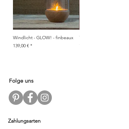
Windlicht - GLOW! - finbeaux
Topf/Vase - GRAFFIO M -
Objects
Prix
139,00 €
Prix
109,00 €
Folge uns
Zahlungsarten