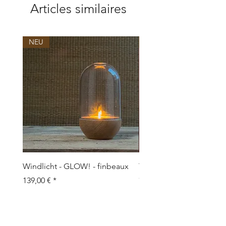
Articles similaires
NEU
NEU
Windlicht - GLOW! - finbeaux
Topf/Vase - GRAFFIO M -
Objects
Prix
139,00 €
Prix
109,00 €