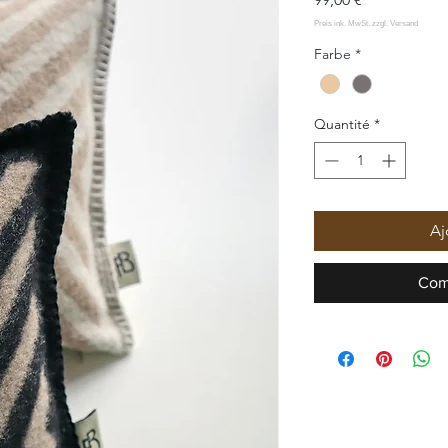
Farbe
*
Quantité
*
Aj
Com