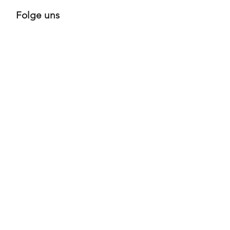
Folge uns
Zahlungsarten
Versandpartner
Alle Infos
Häufige Fragen FAQ