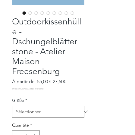
Outdoorkissenhüll
e -
Dschungelblätter
stone - Atelier
Maison
Freesenburg
Prix
Prix
À partir de
 55,00 € 
27,50€
original
promotionnel
Größe
*
Quantité
*