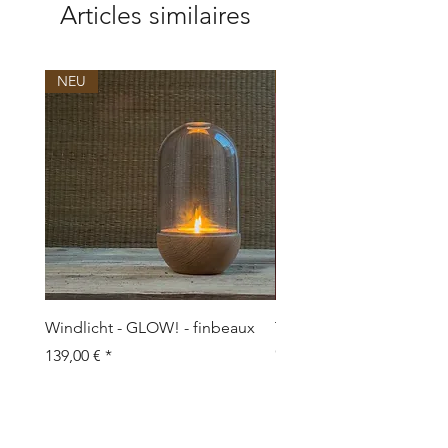
Articles similaires
NEU
NEU
Windlicht - GLOW! - finbeaux
Topf/Vase - GRAFFIO M -
Objects
Prix
139,00 €
Prix
109,00 €