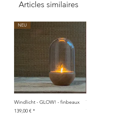
Articles similaires
NEU
NEU
Windlicht - GLOW! - finbeaux
Topf/Vase - GRAFFIO M -
Objects
Prix
139,00 €
Prix
109,00 €