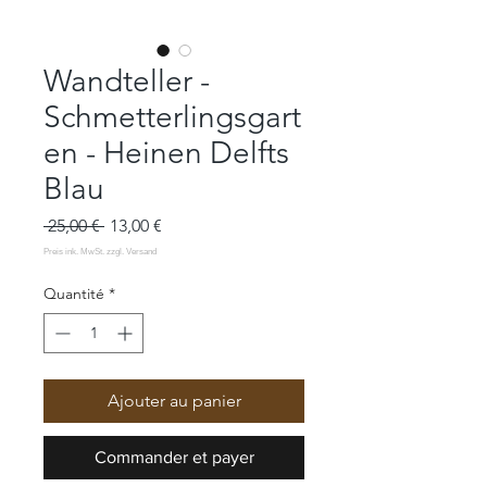
Wandteller -
Schmetterlingsgart
en - Heinen Delfts
Blau
Prix
Prix
 25,00 € 
13,00 €
original
promotionnel
Quantité
*
Ajouter au panier
Commander et payer