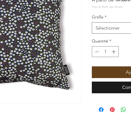
Größe
*
Sélectionner
Quantité
*
Aj
Com