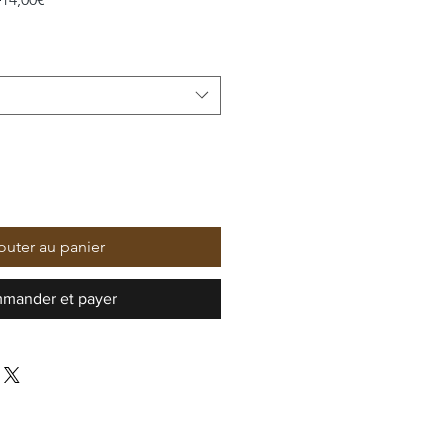
original
promotionnel
outer au panier
mander et payer