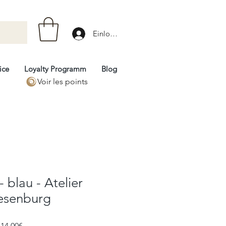
Einloggen
ice
Loyalty Programm
Blog
Voir les points
- blau - Atelier
esenburg
Prix
Prix
 
14,00€