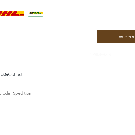
Widerr
* Pflichtfeld
lick&Collect
and oder Spedition