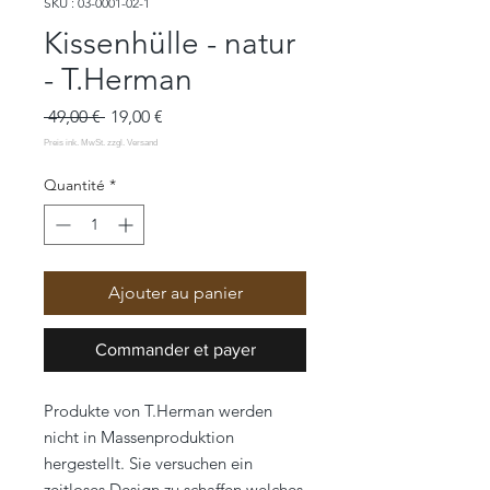
SKU : 03-0001-02-1
Kissenhülle - natur
- T.Herman
Prix
Prix
 49,00 € 
19,00 €
original
promotionnel
Quantité
*
Ajouter au panier
Commander et payer
Produkte von T.Herman werden
nicht in Massenproduktion
hergestellt. Sie versuchen ein
zeitloses Design zu schaffen welches