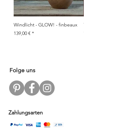
Windlicht - GLOW! - finbeaux
Topf/Vase - GRAFFIO M -
Objects
Prix
139,00 €
Prix
109,00 €
Folge uns
Zahlungsarten